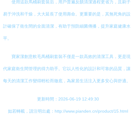
使用這款馬桶刷套裝后，用戶普遍反饋清潔過程更省力，且刷子
易于沖洗和干燥，大大延長了使用壽命。更重要的是，其無死角的設
計確保了衛生間的全面清潔，有助于預防細菌傳播，提升家庭健康水
平。
寶家潔創意軟毛馬桶刷套裝不僅是一款高效的清潔工具，更是現
代家庭衛生間管理的得力助手。它以人性化的設計和可靠的品質，讓
每天的清潔工作變得輕松而徹底，為家居生活注入更多安心與舒適。
更新時間：2026-06-19 12:49:30
如若轉載，請注明出處：http://www.pianden.cn/product/15.html