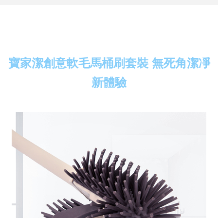
寶家潔創意軟毛馬桶刷套裝 無死角潔凈
新體驗