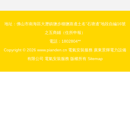
地址：佛山市南海區大瀝鎮鹽步穗鹽路邊土名“石塘邊”地段自編16號
之五商鋪（住所申報）
電話：1802804**
Copyright © 2026
www.pianden.cn
電氣安裝服務
廣東景輝電力設備
有限公司
電氣安裝服務
版權所有
Sitemap