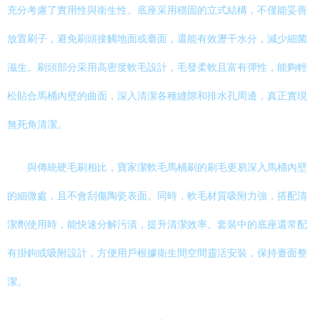
充分考慮了實用性與衛生性。底座采用穩固的立式結構，不僅能妥善
放置刷子，避免刷頭接觸地面或臺面，還能有效瀝干水分，減少細菌
滋生。刷頭部分采用高密度軟毛設計，毛發柔軟且富有彈性，能夠輕
松貼合馬桶內壁的曲面，深入清潔各種縫隙和排水孔周邊，真正實現
無死角清潔。
與傳統硬毛刷相比，寶家潔軟毛馬桶刷的刷毛更易深入馬桶內壁
的細微處，且不會刮傷陶瓷表面。同時，軟毛材質吸附力強，搭配清
潔劑使用時，能快速分解污漬，提升清潔效率。套裝中的底座還常配
有掛鉤或吸附設計，方便用戶根據衛生間空間靈活安裝，保持臺面整
潔。