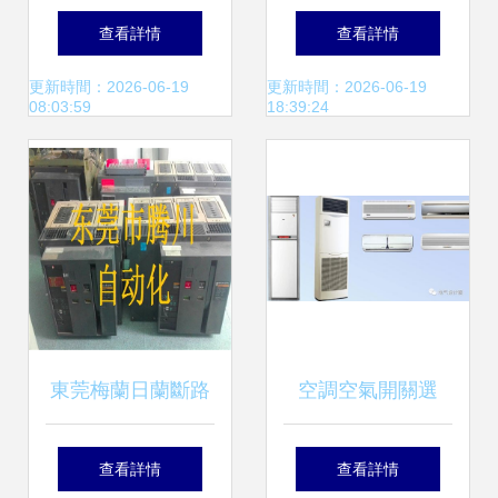
圖文全解析
接線圖繪制指南 構
查看詳情
查看詳情
建安全高效的電氣
更新時間：2026-06-19
更新時間：2026-06-19
08:03:59
18:39:24
安裝服務基礎
東莞梅蘭日蘭斷路
空調空氣開關選
器維修與電氣安裝
25A還是32A？電
查看詳情
查看詳情