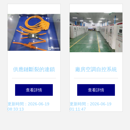
助力企業電力系統
通，5000平米起
穩定運行
租，提供專業電氣
安裝服務
供應鏈斷裂的連鎖
廠房空調自控系統
反應 烏克蘭線束工
安裝、運行與管理
查看詳情
查看詳情
廠斷供導致德國曼
要點及電氣服務指
更新時間：2026-06-19
更新時間：2026-06-19
08:33:13
01:11:47
恩卡車生產停滯
南